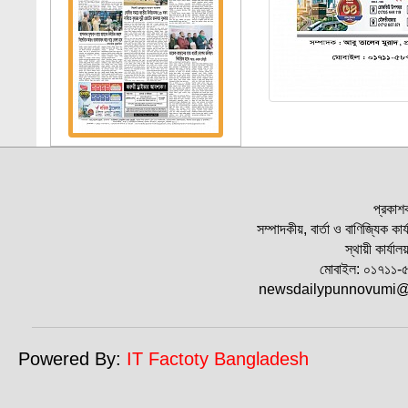
প্রকাশক
সম্পাদকীয়, বার্তা ও বাণিজ্যিক কা
স্থায়ী কার্যা
মোবাইল: ০১৭১১
newsdailypunnovumi@
Powered By:
IT Factoty Bangladesh