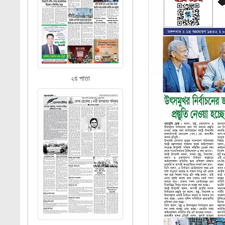
২য় পাতা