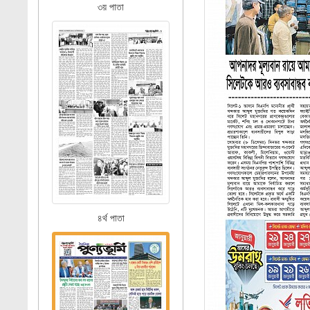
৩য় পাতা
৪র্থ পাতা