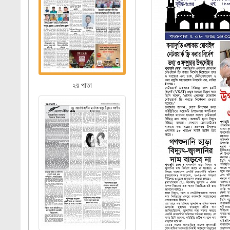
২য় পাতা