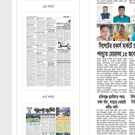
৩য় পাতা
৪র্থ পাতা